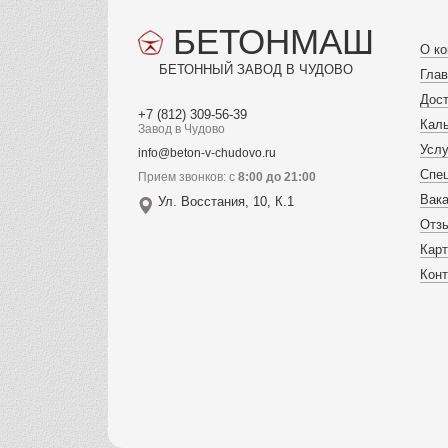
БЕТОНМАШ
О к
БЕТОННЫЙ ЗАВОД В ЧУДОВО
Гла
Дост
+7 (812) 309-56-39
Кал
Завод в Чудово
Услу
info@beton-v-chudovo.ru
Спе
Прием звонков: с
8:00 до 21:00
Вак
Ул. Восстания, 10, К.1
Отз
Карт
Кон