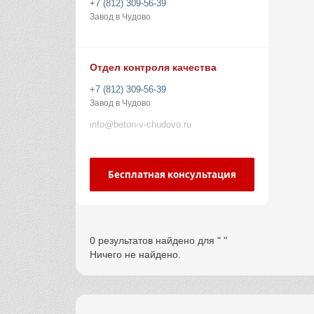
+7 (812) 309-56-39
Завод в Чудово
Отдел контроля качества
+7 (812) 309-56-39
Завод в Чудово
info@beton-v-chudovo.ru
Бесплатная консультация
0 результатов найдено для " "
Ничего не найдено.