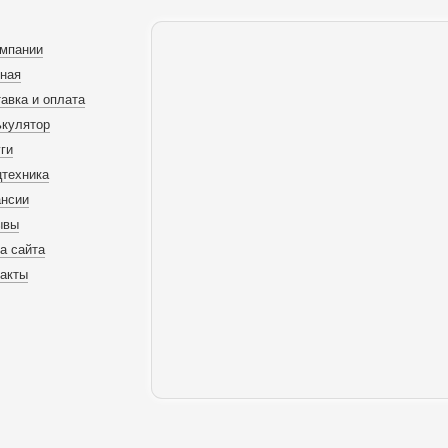
омпании
вная
авка и оплата
ькулятор
ги
цтехника
ансии
ывы
а сайта
такты