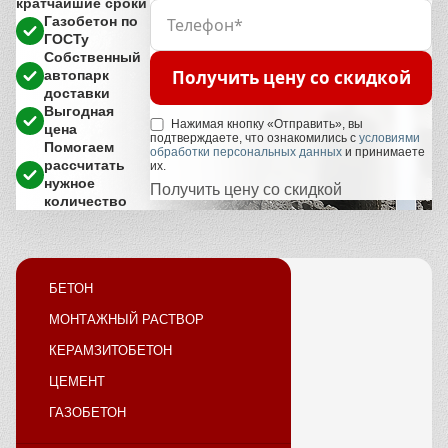
кратчайшие сроки
Газобетон по
ГОСТу
Собственный
Получить цену со скидкой
автопарк
доставки
Выгодная
Нажимая кнопку «Отправить», вы
цена
подтверждаете, что ознакомились с
условиями
Помогаем
обработки персональных данных
и принимаете
рассчитать
их.
нужное
Получить цену со скидкой
количество
БЕТОН
МОНТАЖНЫЙ РАСТВОР
КЕРАМЗИТОБЕТОН
ЦЕМЕНТ
ГАЗОБЕТОН