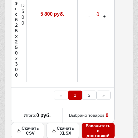
s
D
i
5
c
5 800 руб.
0
6
0
2
5
х
2
5
0
х
3
0
0
«
1
2
»
Итого:
0 руб.
Выбрано товаров:
0
Рассчитать
Скачать
Скачать
с
CSV
XLSX
доставкой