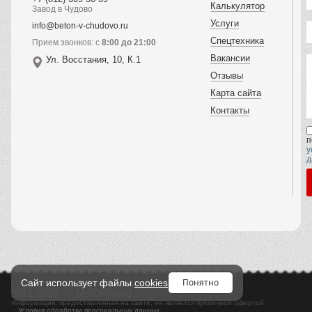
Калькулятор
Завод в Чудово
Услуги
info@beton-v-chudovo.ru
Спецтехника
Прием звонков: с
8:00 до 21:00
Вакансии
Ул. Восстания, 10, К.1
Отзывы
Карта сайта
Контакты
п
у
д
Понятно
Сайт использует файлы
cookies
2011-2026
© БЕТОНМАШ
Информация, предоставленная на сайте, не является публичной офертой.
Условия обработки персональных данных