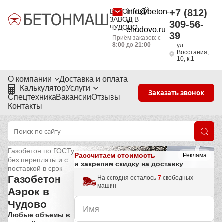
БЕТОННЫЙ
info@beton-
+7 (812)
ЗАВОД В
v-
309-56-
ЧУДОВО
chudovo.ru
39
Приём заказов: с
8:00
до
21:00
ул.
Восстания,
10, к.1
О компании
Доставка и оплата
Калькулятор
Услуги
Заказать звонок
Спецтехника
Вакансии
Отзывы
Контакты
Газобетон по ГОСТу
Рассчитаем стоимость
Реклама
без переплаты и с
и закрепим скидку на доставку
поставкой в срок
Газобетон
На сегодня осталось
7
свободных
машин
Аэрок в
Чудово
Любые объемы в