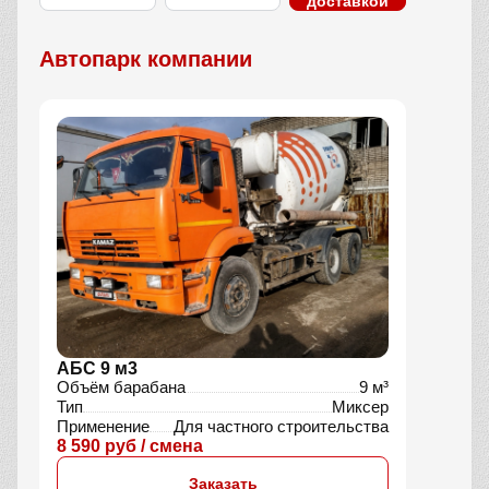
доставкой
Автопарк компании
АБС 9 м3
Объём барабана
9 м³
Тип
Миксер
Применение
Для частного строительства
8 590 руб / смена
Заказать