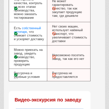
Не может
качества, контроль
гарантировать
на всех этапах
качество, так как
производства,
закупает продукцию
можно заказать
там, где дешевле
тестирование
Нет своих машин,
Есть
собственный
использует наёмный
автопарк
, что
транспорт, что
снижает стоимость
увеличивает стоимость
и ускоряет доставку
доставки
Можно приехать на
завод, увидеть
Невозможно посетить
производство,
завод, так как его нет
проверить
продукцию
Рассрочка и
Рассрочка не
удобные условия
предоставляется
Видео-экскурсия по заводу