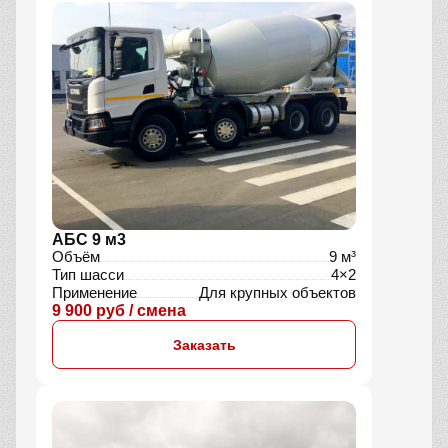
АБС 9 м3
Объём
9 м³
Тип шасси
4×2
Применение
Для крупных объектов
9 900 руб / смена
Заказать