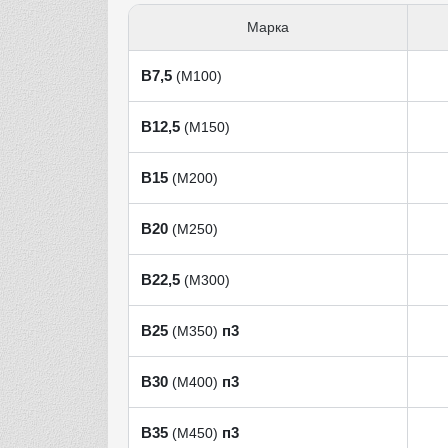
Марка
В7,5
(М100)
В12,5
(М150)
В15
(М200)
В20
(М250)
В22,5
(М300)
В25
п3
(М350)
В30
п3
(М400)
В35
п3
(М450)