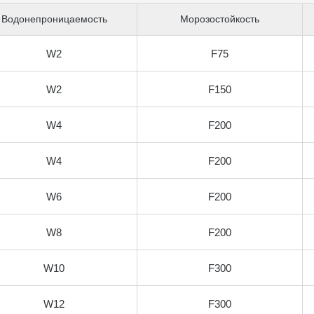
Водонепроницаемость
Морозостойкость
W2
F75
W2
F150
W4
F200
W4
F200
W6
F200
W8
F200
W10
F300
W12
F300