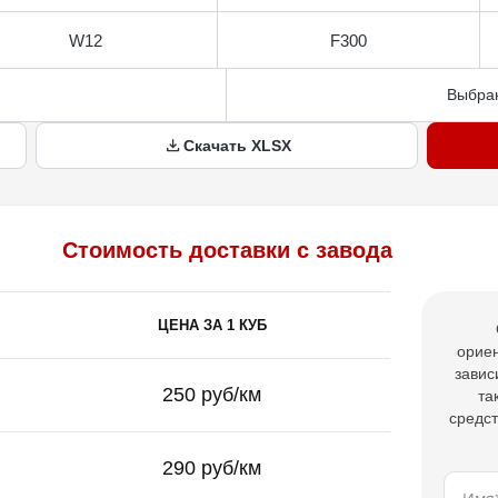
W12
F300
Выбран
Скачать XLSX
Стоимость доставки с завода
ЦЕНА ЗА 1 КУБ
ориен
завис
250 руб/км
та
средст
290 руб/км