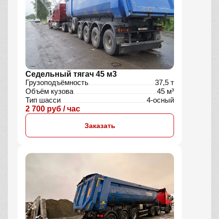
Седельный тягач 45 м3
Грузоподъёмность
37,5 т
Объём кузова
45 м³
Тип шасси
4-осный
2 700 руб / час
Заказать