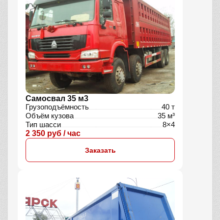
Самосвал 35 м3
Грузоподъёмность
40 т
Объём кузова
35 м³
Тип шасси
8×4
2 350 руб / час
Заказать