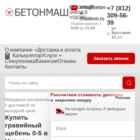
БЕТОННЫЙ
info@beton-
+7 (812)
ЗАВОД В
v-
309-56-
ЧУДОВО
chudovo.ru
39
Приём заказов: с
8:00
до
21:00
ул.
Восстания,
10, к.1
О компании
Доставка и оплата
Калькулятор
Услуги
Заказать звонок
Спецтехника
Вакансии
Отзывы
Контакты
Рассчитаем стоимость доставки
Реклама
Нерудные материалы
и закрепим скидку
с доставкой по
На сегодня осталось
7
свободных
выгодной цене
машин
Купить
гравийный
щебень 0-5 в