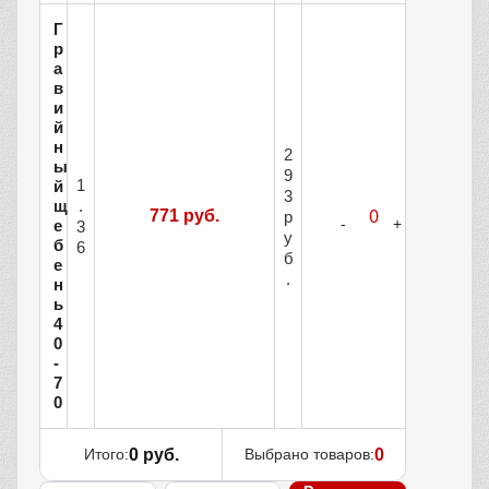
Г
р
а
в
и
й
н
2
ы
9
1
й
3
щ
.
771 руб.
р
е
3
у
б
6
б
е
.
н
ь
4
0
-
7
0
Итого:
0 руб.
Выбрано товаров:
0