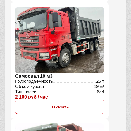
Самосвал 19 м3
Грузоподъёмность
25 т
Объём кузова
19 м³
Тип шасси
6×4
2 100 руб / час
Заказать