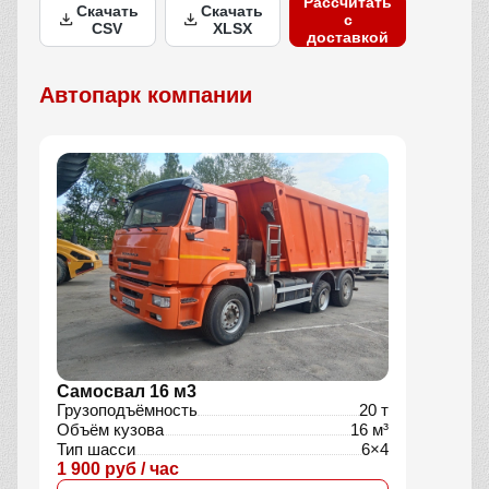
Рассчитать
Скачать
Скачать
с
CSV
XLSX
доставкой
Автопарк компании
Самосвал 16 м3
Грузоподъёмность
20 т
Объём кузова
16 м³
Тип шасси
6×4
1 900 руб / час