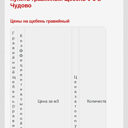
Чудово
Цены на щебень гравийный
Г
К
р
о
а
э
в
ф
и
ф
й
и
н
ц
ы
и
й
е
щ
Ц
н
е
е
т
б
н
н
е
а
а
н
з
с
ь
Цена за м3
а
Количество
ы
(г
т
п
р
о
н
а
н
о
в
н
й
и
у
п