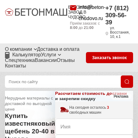
БЕТОННЫЙ
info@beton-
+7 (812)
ЗАВОД В
v-
309-56-
ЧУДОВО
chudovo.ru
39
Приём заказов: с
8:00
до
21:00
ул.
Восстания,
10, к.1
О компании
Доставка и оплата
Калькулятор
Услуги
Заказать звонок
Спецтехника
Вакансии
Отзывы
Контакты
Рассчитаем стоимость доставки
Реклама
Нерудные материалы с
и закрепим скидку
доставкой по выгодной
На сегодня осталось
3
цене
свободных машин
Купить
известняковый
щебень 20-40 в