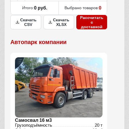
Итого:
0 руб.
Выбрано товаров:
0
Рассчитать
Скачать
Скачать
с
CSV
XLSX
доставкой
Автопарк компании
Самосвал 16 м3
Грузоподъёмность
20 т