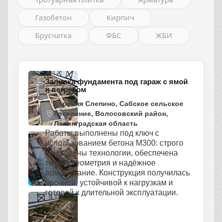
Газобетон
Кирпич
Брусчатка
ФБС
ЖБИ
Заливка фундамента под гараж с ямой
и погребом
деревня Слепино, Сабское сельское
поселение, Волосовский район,
Ленинградская область
Работы выполнены под ключ с
использованием бетона М300: строго
соблюдены технологии, обеспечена
точная геометрия и надёжное
армирование. Конструкция получилась
прочной, устойчивой к нагрузкам и
готовой к длительной эксплуатации.