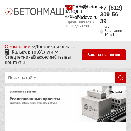
БЕТОННЫЙ
info@beton-
+7 (812)
ЗАВОД В
v-
309-56-
ЧУДОВО
chudovo.ru
39
Приём заказов: с
8:00
до
21:00
ул.
Восстания,
10, к.1
О компании
Доставка и оплата
Калькулятор
Услуги
Заказать звонок
Спецтехника
Вакансии
Отзывы
Контакты
Реклама