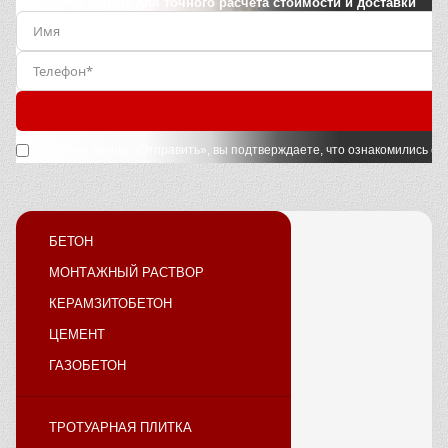
Заполните форму для точного расчета стоимости и доставки
Нажимая кнопку «Отправить», вы подтверждаете, что ознакомились с
у
БЕТОН
МОНТАЖНЫЙ РАСТВОР
КЕРАМЗИТОБЕТОН
ЦЕМЕНТ
ГАЗОБЕТОН
ТРОТУАРНАЯ ПЛИТКА