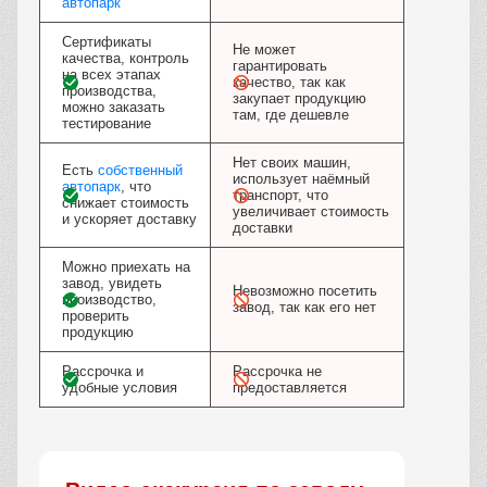
автопарк
Сертификаты
Не может
качества, контроль
гарантировать
на всех этапах
качество, так как
производства,
закупает продукцию
можно заказать
там, где дешевле
тестирование
Нет своих машин,
Есть
собственный
использует наёмный
автопарк
, что
транспорт, что
снижает стоимость
увеличивает стоимость
и ускоряет доставку
доставки
Можно приехать на
завод, увидеть
Невозможно посетить
производство,
завод, так как его нет
проверить
продукцию
Рассрочка и
Рассрочка не
удобные условия
предоставляется