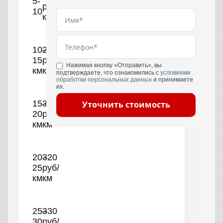
5-
руб/
10
км
10–
290
15
руб/
Нажимая кнопку «Отправить», вы
км
км
подтверждаете, что ознакомились с
условиями
обработки персональных данных
и принимаете
их.
15–
300
Уточнить стоимость
20
руб/
км
км
20–
320
25
руб/
км
км
25–
330
30
руб/