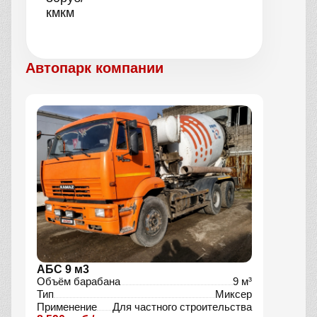
км
км
Автопарк компании
АБС 9 м3
Объём барабана
9 м³
Тип
Миксер
Применение
Для частного строительства