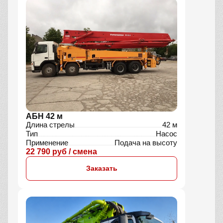
АБН 42 м
Длина стрелы
42 м
Тип
Насос
Применение
Подача на высоту
22 790 руб / смена
Заказать