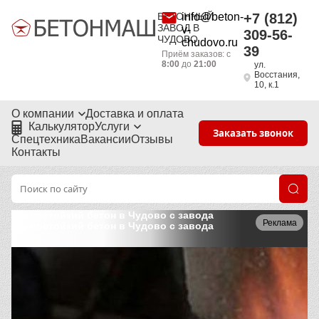
БЕТОННЫЙ
info@beton-
+7 (812)
ЗАВОД В
v-
309-56-
ЧУДОВО
chudovo.ru
39
Приём заказов: с
8:00
до
21:00
ул.
Восстания,
10, к.1
О компании
Доставка и оплата
Калькулятор
Услуги
Заказать звонок
Спецтехника
Вакансии
Отзывы
Контакты
Термостойкий бетон в Чудово с завода
Реклама
Термостойкий бетон в Чудово с завода