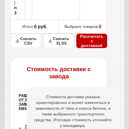
)
п
3
Итого:
0 руб.
Выбрано товаров:
0
Рассчитать
Скачать
Скачать
с
CSV
XLSX
доставкой
Стоимость доставки с
завода
РАССТОЯНИЕ
ЦЕНА
Стоимость доставки указана
ОТ
ЗА
ориентировочно и может изменяться в
ЗАВОДА,
1
зависимости от типа и класса бетона, а
КМ
КУБ
также выбранного транспортного
средства. Итоговую стоимость уточняйте
у менеджера.
250