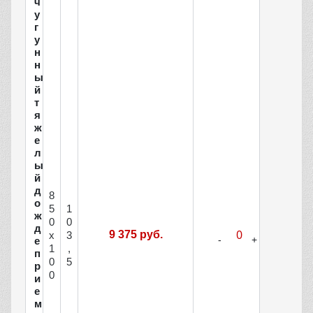
ч
у
г
у
н
н
ы
й
т
я
ж
е
л
ы
й
д
8
о
5
1
ж
0
0
д
9 375 руб.
х
3
е
1
,
п
0
5
р
0
и
е
м