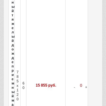
н
ы
й
т
я
ж
е
л
ы
й
д
о
ж
д
е
п
р
7
и
8
е
5
м
6
15 855 руб.
х
н
0
1
ы
2
й
0
м
а