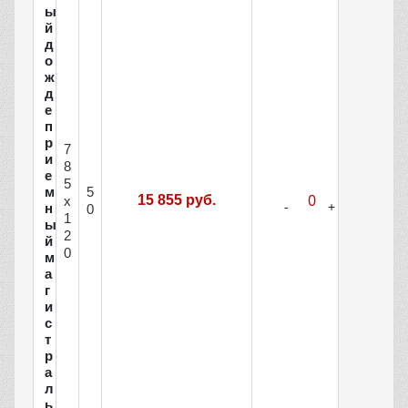
ы
й
д
о
ж
д
е
п
р
7
и
8
е
5
м
5
15 855 руб.
х
н
0
1
ы
2
й
0
м
а
г
и
с
т
р
а
л
ь