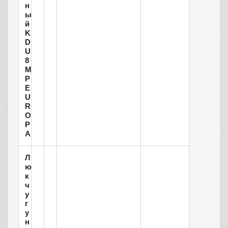
н
ы
й
K
D
U
8
М
P
E
U
R
O
P
A
Л
ю
к
ч
у
г
у
н