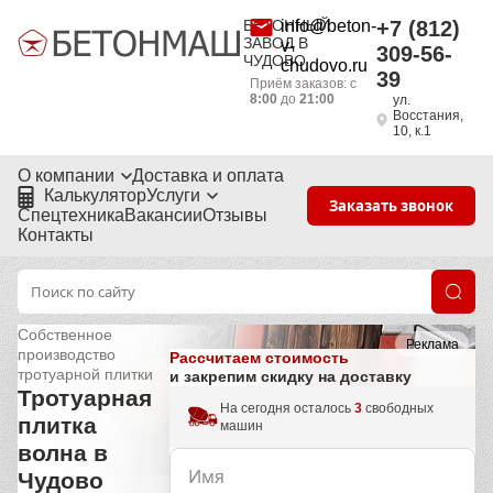
БЕТОННЫЙ
info@beton-
+7 (812)
ЗАВОД В
v-
309-56-
ЧУДОВО
chudovo.ru
39
Приём заказов: с
8:00
до
21:00
ул.
Восстания,
10, к.1
О компании
Доставка и оплата
Калькулятор
Услуги
Заказать звонок
Спецтехника
Вакансии
Отзывы
Контакты
Собственное
Реклама
производство
Рассчитаем стоимость
тротуарной плитки
и закрепим скидку на доставку
Тротуарная
На сегодня осталось
3
свободных
плитка
машин
волна в
Чудово